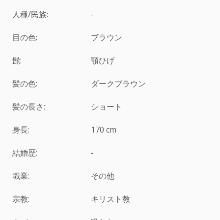
人種/民族:
-
目の色:
ブラウン
髭:
顎ひげ
髪の色:
ダークブラウン
髪の長さ:
ショート
身長:
170 cm
結婚歴:
-
職業:
その他
宗教:
キリスト教