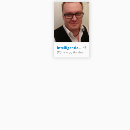
Intelligentleman76
49
デンマーク, Horsholm