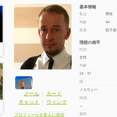
基本情報
私は
男性
年齢
44
星座
双子座
理想の相手
性別
女性
年齢
24 - 37
国
ノルウェー
|
メール
カード
地域:
|
チャット
ウィンク
—
都市
プロフィールを友人に送信