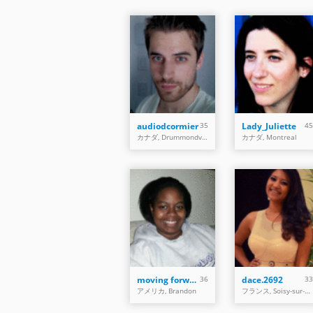
audiodcormier
35
Lady_Juliette
45
カナダ, Drummondville
カナダ, Montreal
moving forward25
36
dace.2692
33
アメリカ, Brandon
フランス, Soisy-sur-Seine