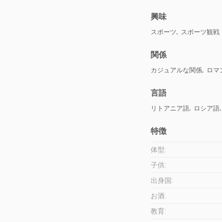
興味
スポーツ, スポーツ観戦
関係
カジュアルな関係, ロマ
言語
リトアニア語, ロシア語,
特徴
体型:
子供:
出身国:
お酒:
教育: