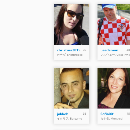
christina2015
35
Leedsman
48
カナダ, Sherbrooke
ノルウェー, Ulsteinvik
jakkob
33
Sofia001
45
イタリア, Bergamo
カナダ, Montreal