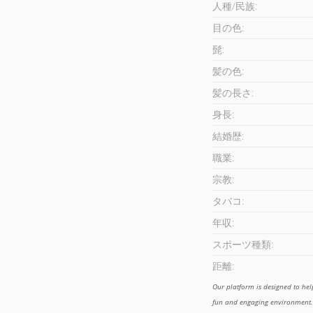
人種/民族:
目の色:
髭:
髪の色:
髪の長さ:
身長:
結婚歴:
職業:
宗教:
タバコ:
年収:
スポーツ種類:
距離:
Our platform is designed to he
fun and engaging environment. 