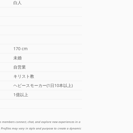
白人
170 cm
未婚
自営業
キリスト教
ヘビースモーカー(1日10本以上)
1億以上
lp members connect, chat, and explore new experiences in a
Profiles may vary in style and purpose to create a dynamic